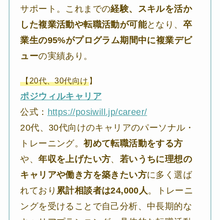
サポート。これまでの
経験、スキルを活か
した複業活動や転職活動が可能
となり、
卒
業生の95%がプログラム期間中に複業デビ
ュー
の実績あり。
【20代、30代向け
】
ポジウィルキャリア
公式：
https://posiwill.jp/career/
20代、30代向けのキャリアのパーソナル・
トレーニング。
初めて転職活動をする方
や、
年収を上げたい方
、
若いうちに理想の
キャリアや働き方を築きたい方
に多く選ば
れており
累計相談者は24,000人
。トレーニ
ングを受けることで自己分析、中長期的な