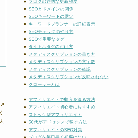
ブログの適切な更新頻度
SEOとドメインの関係
SEOキーワードの選定
キーワードプランナーの詳細表示
SEOチェックのやり方
SEOで重要なタグ
タイトルタグの付け方
メタディスクリプションの書き方
メタディスクリプションの文字数
メタディスクリプションの確認
メタディスクリプションが反映されない
クローラーとは
アフィリエイトで収入を得る方法
をメ
アフィリエイト初心者におすすめ
く
ストック型アフィリエイト
夫
50代がアドセンスで稼ぐ方法
アフィリエイトのSEO対策
ブログを毎日書く必要はない