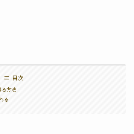
目次
得る方法
れる