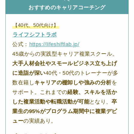
おすすめのキャリアコーチング
【40代、50代向け】
ライフシフトラボ
公式：
https://lifeshiftlab.jp/
45歳からの実践型キャリア複業スクール。
大手人材会社やスモールビジネス立ち上げ
に造詣が深い
40代・50代のトレーナーが多
数在籍し
キャリアの棚卸しや強みの分析
を
サポート。これまでの
経験、スキルを活か
した複業活動や転職活動が可能
となり、
卒
業生の95%がプログラム期間中に複業デビ
ュー
の実績あり。